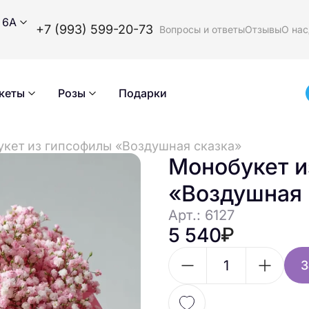
 6А
+7 (993) 599-20-73
Вопросы и ответы
Отзывы
О нас
кеты
Розы
Подарки
кет из гипсофилы «Воздушная сказка»
Монобукет и
«Воздушная 
Арт.: 6127
5 540
З