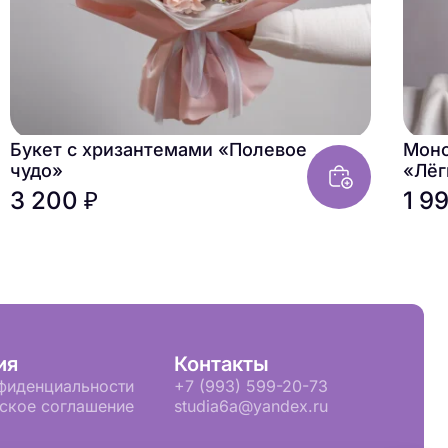
Букет с хризантемами «Полевое
Моно
чудо»
«Лёг
3 200 ₽
1 9
ия
Контакты
фиденциальности
+7 (993) 599-20-73
ское соглашение
studia6a@yandex.ru