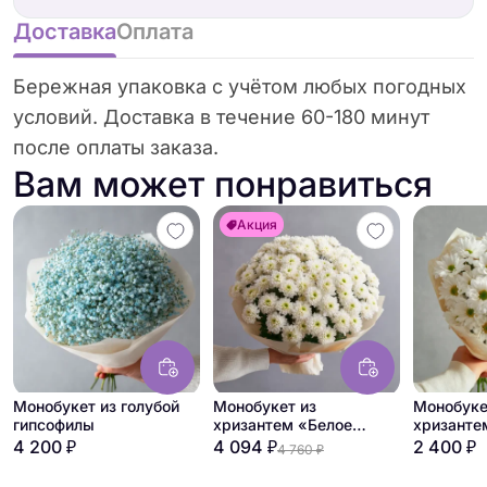
Доставка
Оплата
Бережная упаковка с учётом любых погодных
условий. Доставка в течение 60-180 минут
после оплаты заказа.
Вам может понравиться
Акция
Монобукет из голубой
Монобукет из
Монобуке
гипсофилы
хризантем «Белое
хризанте
облако»
4 200 ₽
4 094 ₽
2 400 ₽
4 760 ₽