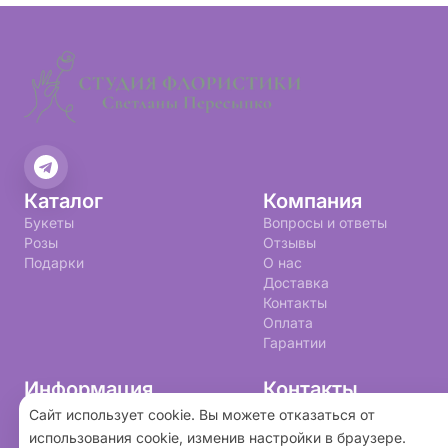
Каталог
Компания
Букеты
Вопросы и ответы
Розы
Отзывы
Подарки
О нас
Доставка
Контакты
Оплата
Гарантии
Информация
Контакты
+7 (993) 599-20-73
Политика конфиденциальности
Сайт использует cookie. Вы можете отказаться от
Пользовательское соглашение
studia6a@yandex.ru
использования cookie, изменив настройки в браузере.