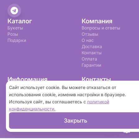
Каталог
Компания
Букеты
Вопросы и ответы
Розы
Отзывы
Подарки
О нас
Доставка
Контакты
Оплата
Гарантии
Информация
Контакты
+7 (993) 599-20-73
Политика конфиденциальности
Сайт использует cookie. Вы можете отказаться от
Пользовательское соглашение
studia6a@yandex.ru
использования cookie, изменив настройки в браузере.
Используя сайт, вы соглашаетесь с
политикой
2026 ©
«Студия флористики Светланы
конфиденциальности.
Пересыпко»
- Интернет-магазин доставки
Закрыть
цветов в Одинцово. Сайт создан на платформе
Флория
.