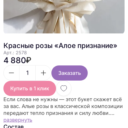
Красные розы «Алое признание»
Арт.: 2578
4 880
Заказать
Купить в 1 клик
Если слова не нужны — этот букет скажет всё
за вас. Алые розы в классической композиции
передают тепло признания и силу любви.
Стильно и со вкусом.
развернуть
Состав