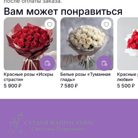
после оплаты заказа.
Вам может понравиться
Красные розы «Искры
Белые розы «Туманная
Красные 
страсти»
гладь»
любви»
5 900 ₽
7 580 ₽
5 500 ₽