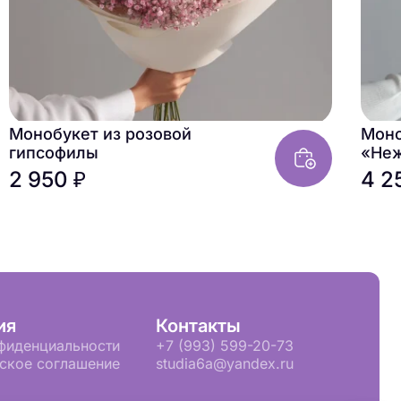
Монобукет из розовой
Моно
гипсофилы
«Не
2 950 ₽
4 2
ия
Контакты
фиденциальности
+7 (993) 599-20-73
ское соглашение
studia6a@yandex.ru