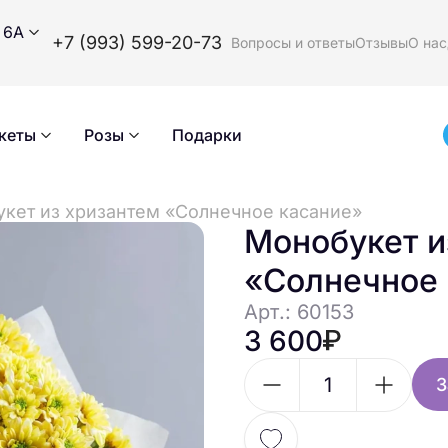
 6А
+7 (993) 599-20-73
Вопросы и ответы
Отзывы
О нас
кеты
Розы
Подарки
кет из хризантем «Солнечное касание»
Монобукет и
«Солнечное 
Арт.: 60153
3 600
З