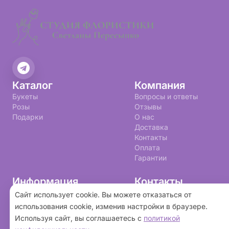
Каталог
Компания
Букеты
Вопросы и ответы
Розы
Отзывы
Подарки
О нас
Доставка
Контакты
Оплата
Гарантии
Информация
Контакты
+7 (993) 599-20-73
Политика конфиденциальности
Сайт использует cookie. Вы можете отказаться от
Пользовательское соглашение
studia6a@yandex.ru
использования cookie, изменив настройки в браузере.
Используя сайт, вы соглашаетесь с
политикой