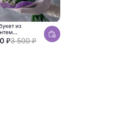
укет из
антем
невый рассвет»
0 ₽
3 500 ₽