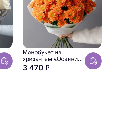
Монобукет из
хризантем «Осенний
привет»
3 470 ₽