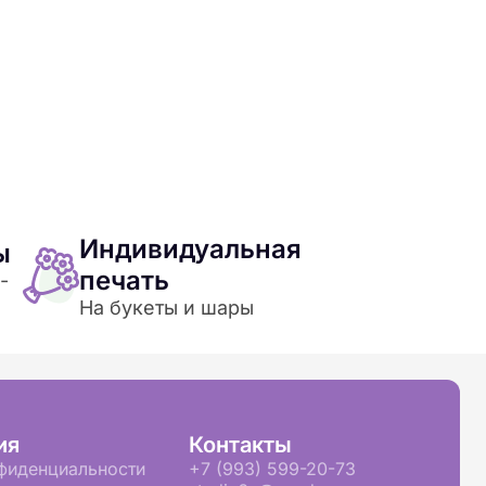
Индивидуальная
ы
печать
-
На букеты и шары
ия
Контакты
фиденциальности
+7 (993) 599-20-73