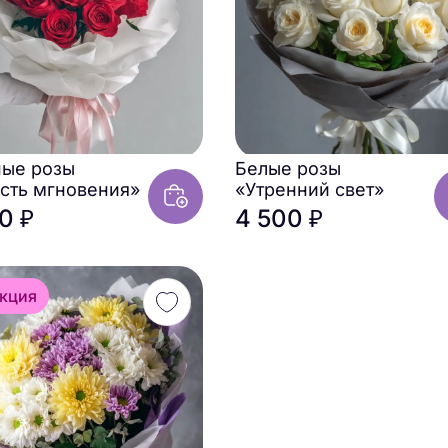
ные розы
Белые розы
сть мгновения»
«Утренний свет»
0 ₽
4 500 ₽
кция