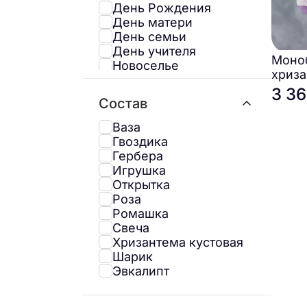
День Рождения
День матери
День семьи
День учителя
Моноб
Новоселье
хриз
Повышение
«Сире
3 36
Последний звонок
Состав
Рождение ребёнка
Свидание
Ваза
Татьянин день
Гвоздика
Торжество
Гербера
Юбилей
Игрушка
Открытка
Роза
Ромашка
Свеча
Хризантема кустовая
Шарик
Эвкалипт